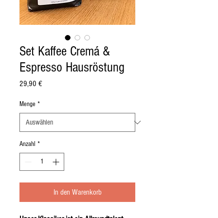
Set Kaffee Cremá &
Espresso Hausröstung
Preis
29,90 €
Menge
*
Anzahl
*
In den Warenkorb