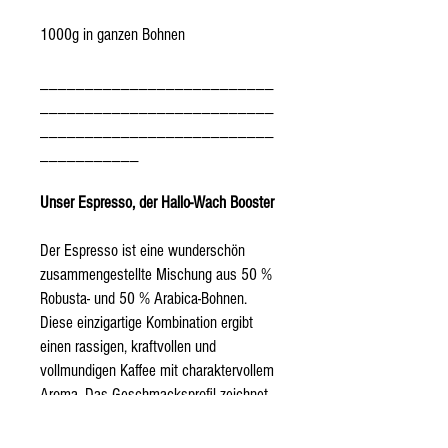
1000g in ganzen Bohnen
__________________________
__________________________
__________________________
___________
Unser Espresso, der Hallo-Wach Booster
Der Espresso ist eine wunderschön
zusammengestellte Mischung aus 50 %
Robusta- und 50 % Arabica-Bohnen.
Diese einzigartige Kombination ergibt
einen rassigen, kraftvollen und
vollmundigen Kaffee mit charaktervollem
Aroma. Das Geschmacksprofil zeichnet
sich durch Noten von dunkler
Schokolade und Nüssen aus und macht